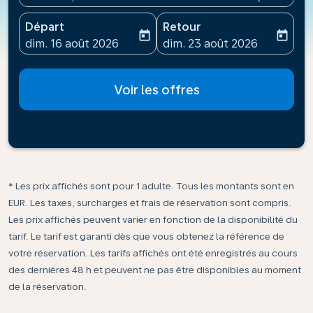
Départ
Retour
today
today
fc-booking-departure-date-aria-label
fc-booking-return-date-ari
dim. 16 août 2026
dim. 23 août 2026
Voir les offres
* Les prix affichés sont pour 1 adulte. Tous les montants sont en
EUR. Les taxes, surcharges et frais de réservation sont compris.
Les prix affichés peuvent varier en fonction de la disponibilité du
tarif. Le tarif est garanti dès que vous obtenez la référence de
votre réservation. Les tarifs affichés ont été enregistrés au cours
des dernières 48 h et peuvent ne pas être disponibles au moment
de la réservation.