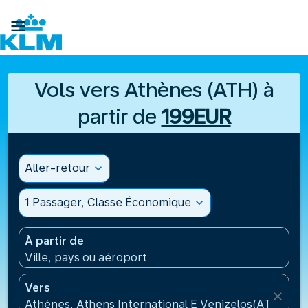

Vols vers Athènes (ATH) à
partir de
199EUR
Aller-retour
expand_more
1 Passager, Classe Économique
expand_more
À partir de
Ville, pays ou aéroport
Vers
close
Athènes, Athens International E Venizelos(ATH), Gr