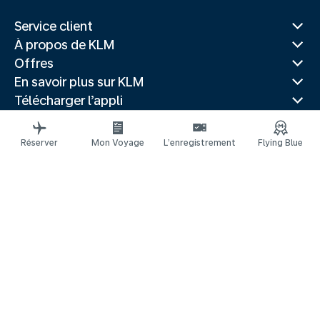
Service client
À propos de KLM
Offres
En savoir plus sur KLM
Télécharger l’appli
Sites Web associés
Guides de voyage
Réserver
Mon Voyage
L’enregistrement
Flying Blue
Villes populaires
Pays populaires
Vols populaires
Mentions légales
Déclaration de confidentialité
Déclaration d’accessibilité
© 2026 KLM
Gestion des cookies