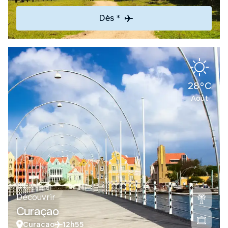
Dès *
28°C
Août
Découvrir
Curaçao
Curacao
12h55