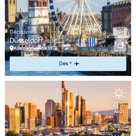
Découvrir
Düsseldorf
Allemagne
5h35
Dès *
21°C
Août