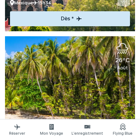
Mexique
15h34
Dès *
26°C
Août
Découvrir
Réserver
Mon Voyage
L’enregistrement
Flying Blue
Panama