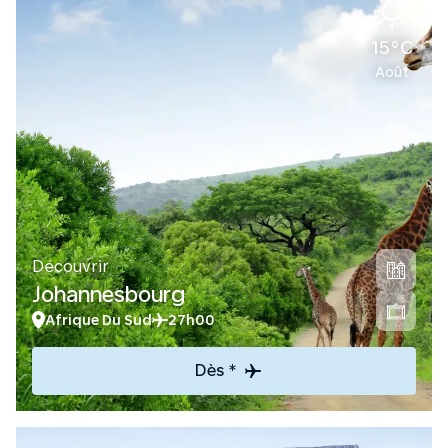
15°C
Août
Découvrir
Johannesbourg
Afrique Du Sud
27h00
Dès *