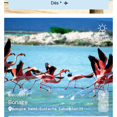
Dès *
28°C
Août
Découvrir
Bonaire
Bonaire, Saint-Eustache, Saba
14h35