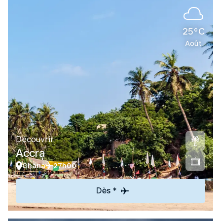
25°C
Août
Découvrir
Accra
Ghana
27h00
Dès *