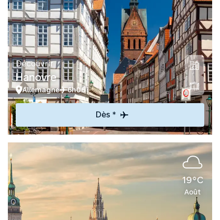
Découvrir
Hanovre
Allemagne
6h06
Dès *
19°C
Août