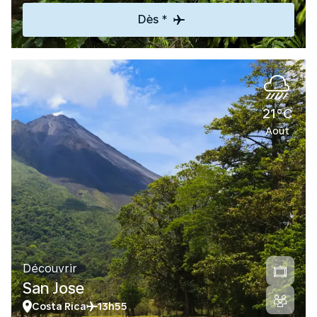
Dès *
21°C
Août
Découvrir
San Jose
Costa Rica
13h55