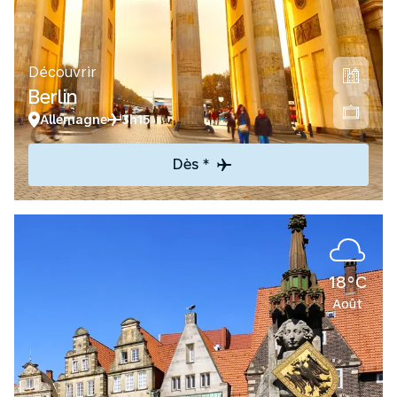
Découvrir
Berlin
Allemagne
3h15
Dès *
18°C
Août