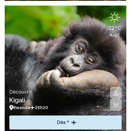
22°C
Août
Découvrir
Kigali
Rwanda
25h20
Dès *