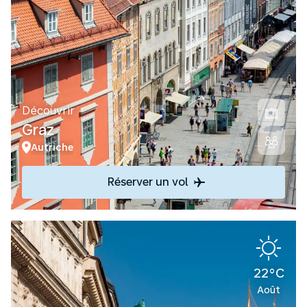
Découvrir
Graz
Autriche
Réserver un vol
22°C
Août