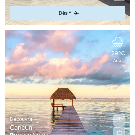
Dès *
29°C
Août
Découvrir
Cancún