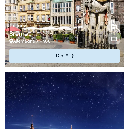
Découvrir
Brême
Allemagne
4h00
Dès *