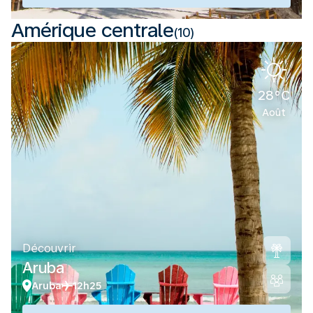
Amérique centrale
(10)
28°C
Août
Découvrir
Aruba
Aruba
12h25