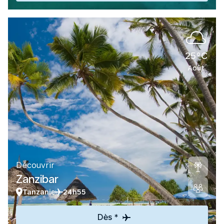
25°C
Août
Découvrir
Zanzibar
Tanzanie
24h55
Dès *