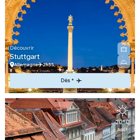
Découvrir
Stuttgart
Allemagne
2h55
Dès *
20°C
Août