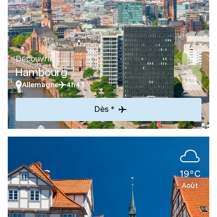
Découvrir
Hambourg
Allemagne
4h43
Dès *
19°C
Août