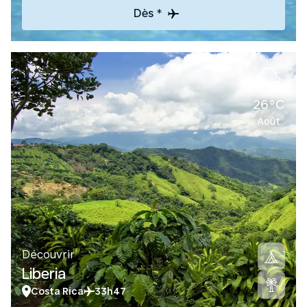
Dès *
26°C
Août
Découvrir
Liberia
Costa Rica
33h47