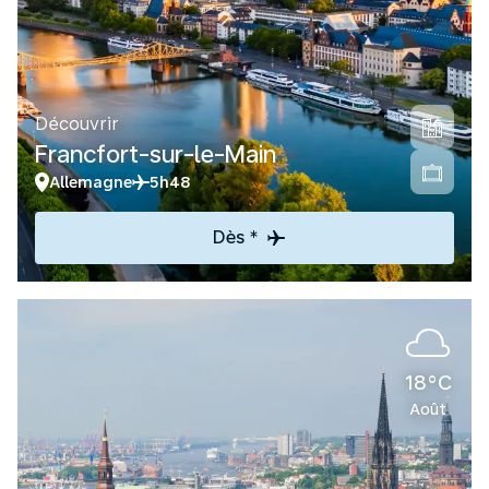
Découvrir
Francfort-sur-le-Main
Allemagne
5h48
Dès *
18°C
Août