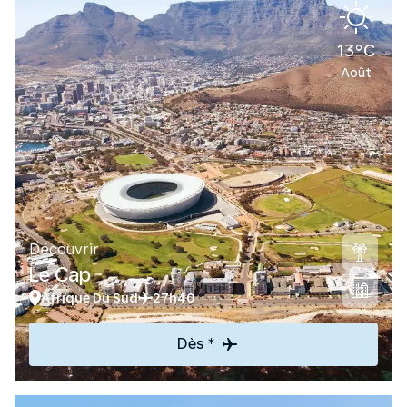
13°C
Août
Découvrir
Le Cap
Afrique Du Sud
27h40
Dès *