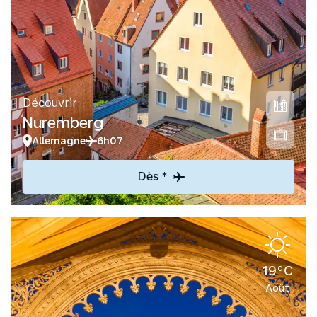
Découvrir
Nuremberg
Allemagne
6h07
Dès *
19°C
Août