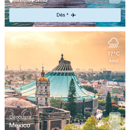
Mexique
14h55
Dès *
17°C
Août
Découvrir
Mexico