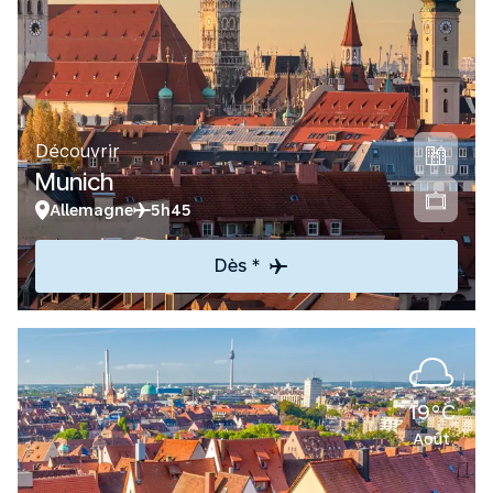
Découvrir
Munich
Allemagne
5h45
Dès *
19°C
Août