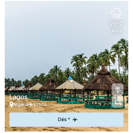
25°C
Août
Découvrir
Lagos
Nigeria
27h05
Dès *