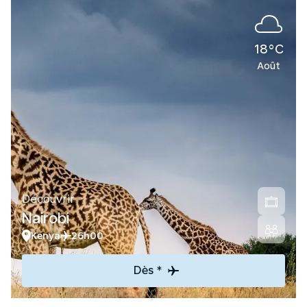
18°C
Août
Découvrir
Nairobi
Kenya
26h00
Dès *