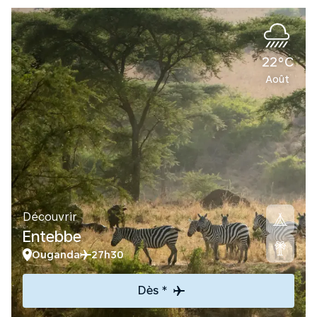
22°C
Août
Découvrir
Entebbe
Ouganda
27h30
Dès *