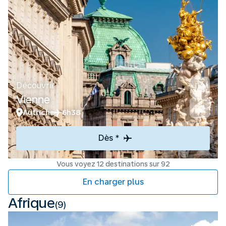
Découvrir
Vienne
Autriche
6h38
Dès *
Vous voyez 12 destinations sur 92
En charger plus
Afrique
(9)