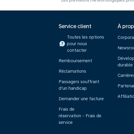
Les prévisions météorologiques prov
Service client
À pro
Toutes les options
Corpora
pour nous
Newsr
contacter
Dévelo
Remboursement
durable
Réclamations
Carrière
Passagers souffrant
Partena
d’un handicap
Affiliati
Demander une facture
Frais de
réservation - Frais de
service