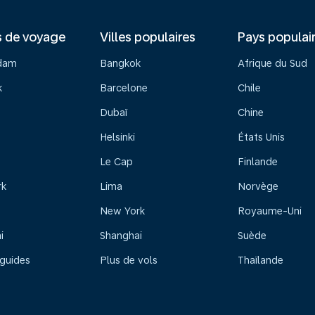
s de voyage
Villes populaires
Pays populai
dam
Bangkok
Afrique du Sud
k
Barcelone
Chile
Dubaï
Chine
Helsinki
États Unis
Le Cap
Finlande
rk
Lima
Norvège
New York
Royaume-Uni
i
Shanghai
Suède
 guides
Plus de vols
Thaïlande