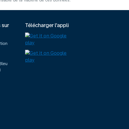
able de la fiabilité de ces données.
s sur
Télécharger l’appli
tion
Bleu
M