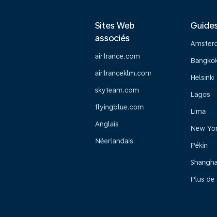
Sites Web
Guide
associés
Amster
airfrance.com
Bangko
airfranceklm.com
Helsinki
skyteam.com
Lagos
flyingblue.com
Lima
Anglais
New Yo
Néerlandais
Pékin
Shangha
Plus de