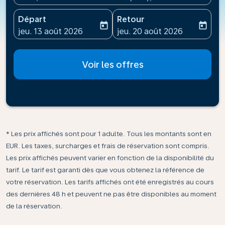
Départ
Retour
today
today
fc-booking-departure-date-aria-label
fc-booking-return-date-ari
jeu. 13 août 2026
jeu. 20 août 2026
Voir les offres
* Les prix affichés sont pour 1 adulte. Tous les montants sont en
EUR. Les taxes, surcharges et frais de réservation sont compris.
Les prix affichés peuvent varier en fonction de la disponibilité du
tarif. Le tarif est garanti dès que vous obtenez la référence de
votre réservation. Les tarifs affichés ont été enregistrés au cours
des dernières 48 h et peuvent ne pas être disponibles au moment
de la réservation.