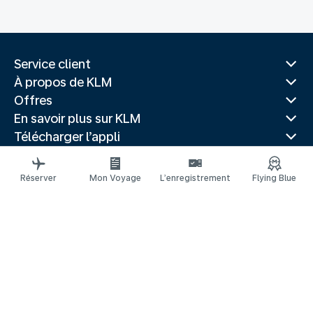
Service client
À propos de KLM
Offres
En savoir plus sur KLM
Télécharger l’appli
Sites Web associés
Guides de voyage
Réserver
Mon Voyage
L’enregistrement
Flying Blue
Villes populaires
Pays populaires
Vols populaires
Mentions légales
Déclaration de confidentialité
Déclaration d’accessibilité
© 2026 KLM