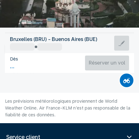
Argentine
Bruxelles (BRU) - Buenos Aires (BUE)
Buenos Aires
Dès
13°C
Argentine
Réserver un vol
Durée du vol
Août
Les prévisions météorologiques proviennent de World
Weather Online. Air France-KLM n'est pas responsable de la
fiabilité de ces données.
Service client