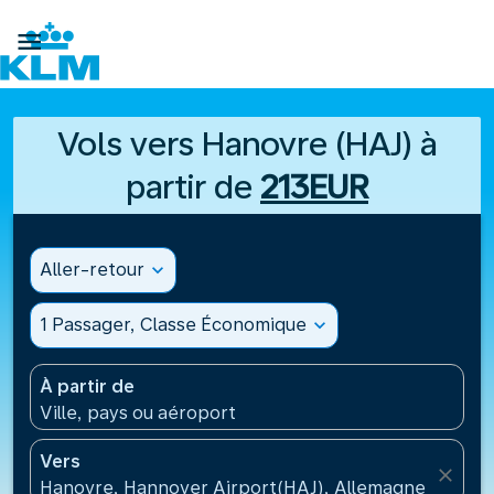

Vols vers Hanovre (HAJ) à
partir de
213EUR
Aller-retour
expand_more
1 Passager, Classe Économique
expand_more
À partir de
Ville, pays ou aéroport
Vers
close
Hanovre, Hannover Airport(HAJ), Allemagne