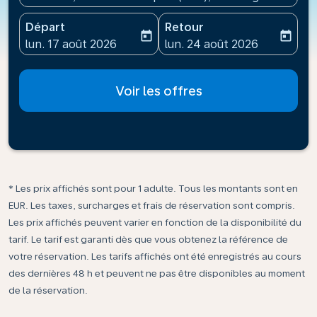
Départ
Retour
today
today
fc-booking-departure-date-aria-label
fc-booking-return-date-ari
lun. 17 août 2026
lun. 24 août 2026
Voir les offres
* Les prix affichés sont pour 1 adulte. Tous les montants sont en
EUR. Les taxes, surcharges et frais de réservation sont compris.
Les prix affichés peuvent varier en fonction de la disponibilité du
tarif. Le tarif est garanti dès que vous obtenez la référence de
votre réservation. Les tarifs affichés ont été enregistrés au cours
des dernières 48 h et peuvent ne pas être disponibles au moment
de la réservation.