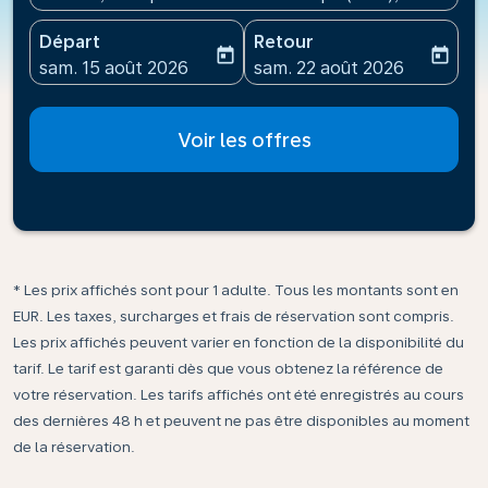
Départ
Retour
today
today
fc-booking-departure-date-aria-label
fc-booking-return-date-ari
sam. 15 août 2026
sam. 22 août 2026
Voir les offres
* Les prix affichés sont pour 1 adulte. Tous les montants sont en
EUR. Les taxes, surcharges et frais de réservation sont compris.
Les prix affichés peuvent varier en fonction de la disponibilité du
tarif. Le tarif est garanti dès que vous obtenez la référence de
votre réservation. Les tarifs affichés ont été enregistrés au cours
des dernières 48 h et peuvent ne pas être disponibles au moment
de la réservation.