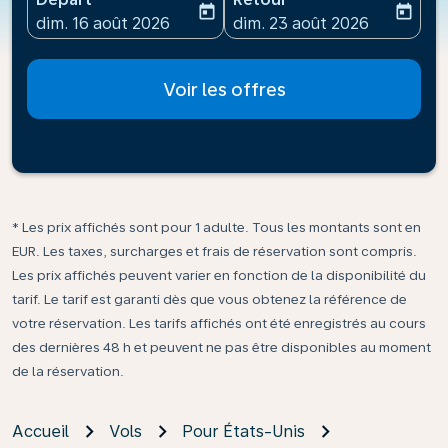
today
today
fc-booking-departure-date-aria-label
fc-booking-return-date-ari
dim. 16 août 2026
dim. 23 août 2026
Voir les offres
* Les prix affichés sont pour 1 adulte. Tous les montants sont en
EUR. Les taxes, surcharges et frais de réservation sont compris.
Les prix affichés peuvent varier en fonction de la disponibilité du
tarif. Le tarif est garanti dès que vous obtenez la référence de
votre réservation. Les tarifs affichés ont été enregistrés au cours
des dernières 48 h et peuvent ne pas être disponibles au moment
de la réservation.
Accueil
Vols
Pour États-Unis