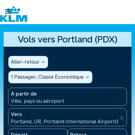

Vols vers Portland (PDX)
Aller-retour
expand_more
1 Passager, Classe Économique
expand_more
À partir de
Ville, pays ou aéroport
Vers
close
Portland, OR, Portland International Airport(PDX), É
Départ
Retour