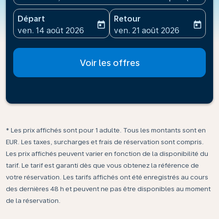
Départ
Retour
today
today
fc-booking-departure-date-aria-label
fc-booking-return-date-ari
ven. 14 août 2026
ven. 21 août 2026
Voir les offres
* Les prix affichés sont pour 1 adulte. Tous les montants sont en
EUR. Les taxes, surcharges et frais de réservation sont compris.
Les prix affichés peuvent varier en fonction de la disponibilité du
tarif. Le tarif est garanti dès que vous obtenez la référence de
votre réservation. Les tarifs affichés ont été enregistrés au cours
des dernières 48 h et peuvent ne pas être disponibles au moment
de la réservation.