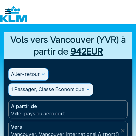

Vols vers Vancouver (YVR) à
partir de
942EUR
Aller-retour
expand_more
1 Passager, Classe Économique
expand_more
À partir de
Ville, pays ou aéroport
Vers
close
Vancouver, Vancouver International Airport(YVR), 