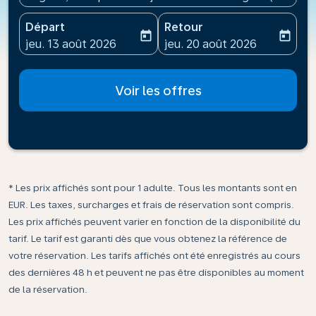
Départ
Retour
today
today
fc-booking-departure-date-aria-label
fc-booking-return-date-ari
jeu. 13 août 2026
jeu. 20 août 2026
Voir les offres
* Les prix affichés sont pour 1 adulte. Tous les montants sont en
EUR. Les taxes, surcharges et frais de réservation sont compris.
Les prix affichés peuvent varier en fonction de la disponibilité du
tarif. Le tarif est garanti dès que vous obtenez la référence de
votre réservation. Les tarifs affichés ont été enregistrés au cours
des dernières 48 h et peuvent ne pas être disponibles au moment
de la réservation.