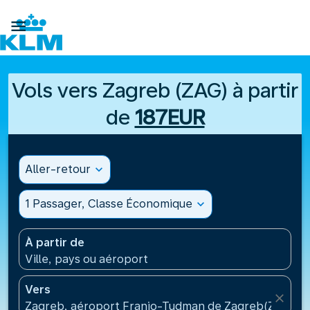

Vols vers Zagreb (ZAG) à partir
de
187EUR
Aller-retour
expand_more
1 Passager, Classe Économique
expand_more
À partir de
Ville, pays ou aéroport
Vers
close
Zagreb, aéroport Franjo-Tudman de Zagreb(ZAG), C