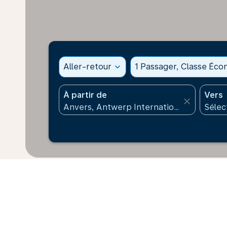
Aller-retour
expand_more
1 Passager, Classe Éc
À partir de
Vers
close
* Les prix affichés sont pour 1 adulte. Tous les monta