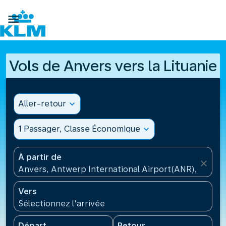

Vols de Anvers vers la Lituanie
Aller-retour
expand_more
1 Passager, Classe Économique
expand_more
À partir de
close
Anvers, Antwerp International Airport(ANR), Belgiq
Vers
Sélectionnez l'arrivée
Départ
Retour