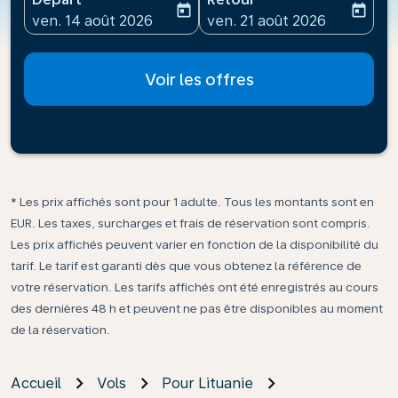
today
today
fc-booking-departure-date-aria-label
fc-booking-return-date-ari
ven. 14 août 2026
ven. 21 août 2026
Voir les offres
* Les prix affichés sont pour 1 adulte. Tous les montants sont en
EUR. Les taxes, surcharges et frais de réservation sont compris.
Les prix affichés peuvent varier en fonction de la disponibilité du
tarif. Le tarif est garanti dès que vous obtenez la référence de
votre réservation. Les tarifs affichés ont été enregistrés au cours
des dernières 48 h et peuvent ne pas être disponibles au moment
de la réservation.
Accueil
Vols
Pour Lituanie