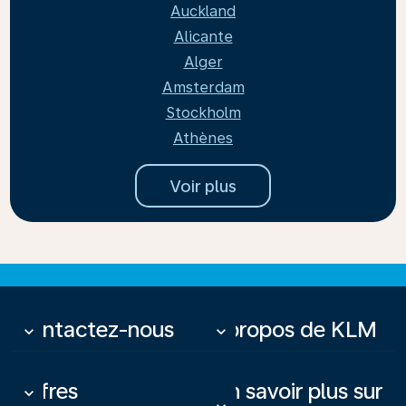
Auckland
Alicante
Alger
Amsterdam
Stockholm
Athènes
Voir plus
Contactez-nous
À propos de KLM
keyboard_arrow_down
keyboard_arrow_down
Offres
En savoir plus sur
keyboard_arrow_down