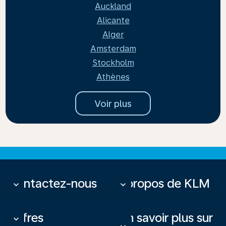
Auckland
Alicante
Alger
Amsterdam
Stockholm
Athènes
Voir plus
Contactez-nous
À propos de KLM
keyboard_arrow_down
keyboard_arrow_down
Offres
En savoir plus sur
keyboard_arrow_down