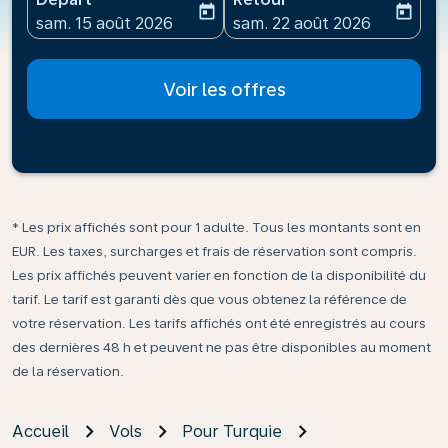
today
today
fc-booking-departure-date-aria-label
fc-booking-return-date-ari
sam. 15 août 2026
sam. 22 août 2026
Voir les offres
* Les prix affichés sont pour 1 adulte. Tous les montants sont en
EUR. Les taxes, surcharges et frais de réservation sont compris.
Les prix affichés peuvent varier en fonction de la disponibilité du
tarif. Le tarif est garanti dès que vous obtenez la référence de
votre réservation. Les tarifs affichés ont été enregistrés au cours
des dernières 48 h et peuvent ne pas être disponibles au moment
de la réservation.
Accueil
Vols
Pour Turquie