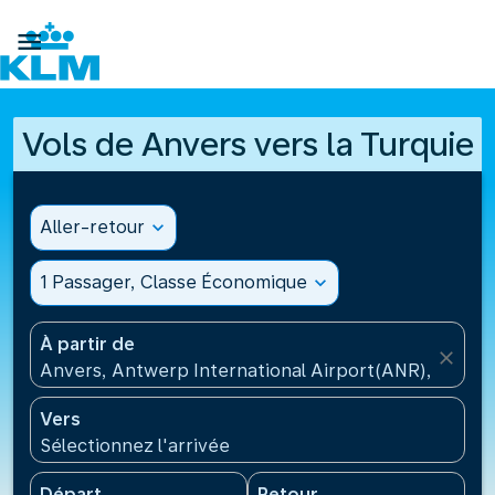

Vols de Anvers vers la Turquie
Aller-retour
expand_more
1 Passager, Classe Économique
expand_more
À partir de
close
Anvers, Antwerp International Airport(ANR), Belgiq
Vers
Sélectionnez l'arrivée
Départ
Retour