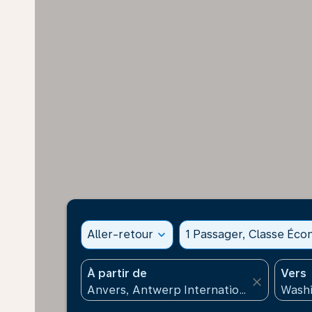
Aller-retour
expand_more
1 Passager, Classe Éc
À partir de
Vers
close