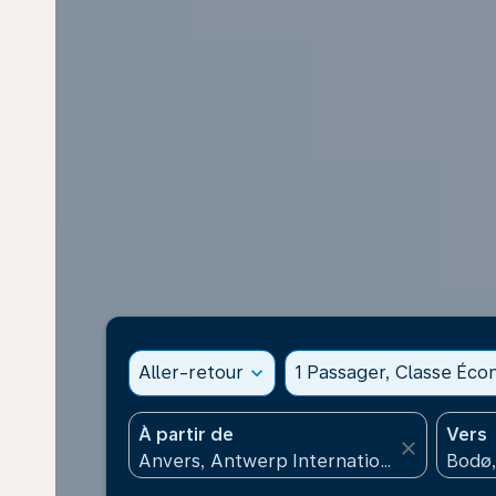
Aller-retour
expand_more
1 Passager, Classe Éc
À partir de
Vers
close