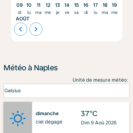
09
10
11
12
13
14
15
16
17
18
19
20
di
lu
ma
me
je
ve
sa
di
lu
ma
me
je
AOÛT
chevron_left
chevron_right
Météo à Naples
Unité de mesure météo
:
Weather unit option Celsius Selected
Celsius
keyboard_arrow_down
37°C
dimanche
ciel dégagé
Dim 9 Aoû 2026