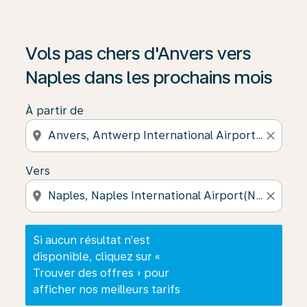
Si aucun résultat n’est disponible, cliquez sur « Trouver
Vols pas chers d'Anvers vers
Naples dans les prochains mois
À partir de
location_on
close
Vers
location_on
close
Si aucun résultat n’est
disponible, cliquez sur «
Trouver des offres » pour
afficher nos meilleurs tarifs