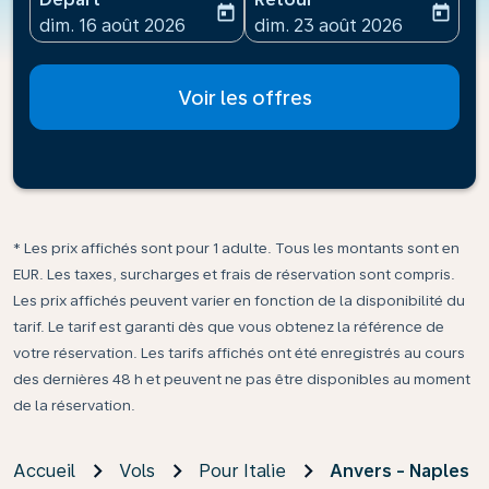
today
today
fc-booking-departure-date-aria-label
fc-booking-return-date-ari
dim. 16 août 2026
dim. 23 août 2026
Voir les offres
* Les prix affichés sont pour 1 adulte. Tous les montants sont en
EUR. Les taxes, surcharges et frais de réservation sont compris.
Les prix affichés peuvent varier en fonction de la disponibilité du
tarif. Le tarif est garanti dès que vous obtenez la référence de
votre réservation. Les tarifs affichés ont été enregistrés au cours
des dernières 48 h et peuvent ne pas être disponibles au moment
de la réservation.
Accueil
Vols
Pour Italie
Anvers - Naples