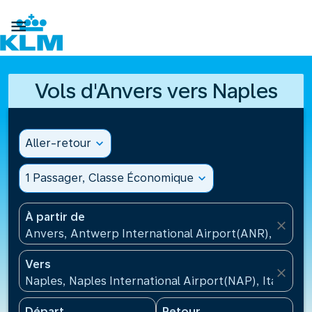

Vols d'Anvers vers Naples
Aller-retour
expand_more
1 Passager, Classe Économique
expand_more
À partir de
close
Anvers, Antwerp International Airport(ANR), Belgiq
Vers
close
Naples, Naples International Airport(NAP), Italie
Départ
Retour