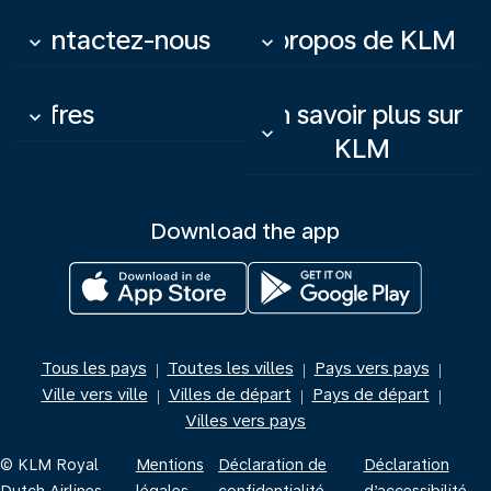
Contactez-nous
À propos de KLM
keyboard_arrow_down
keyboard_arrow_down
Offres
En savoir plus sur
keyboard_arrow_down
keyboard_arrow_down
KLM
Download the app
Tous les pays
Toutes les villes
Pays vers pays
|
|
|
Ville vers ville
Villes de départ
Pays de départ
|
|
|
Villes vers pays
© KLM Royal
Mentions
Déclaration de
Déclaration