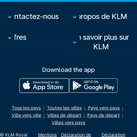
Contactez-nous
À propos de KLM
keyboard_arrow_down
keyboard_arrow_down
Offres
En savoir plus sur
keyboard_arrow_down
keyboard_arrow_down
KLM
Download the app
Tous les pays
Toutes les villes
Pays vers pays
|
|
|
Ville vers ville
Villes de départ
Pays de départ
|
|
|
Villes vers pays
© KLM Royal
Mentions
Déclaration de
Déclaration