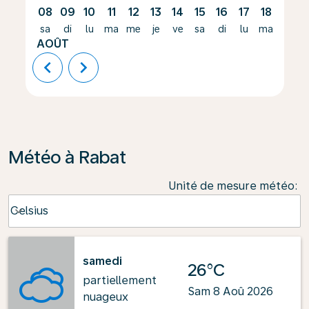
08
09
10
11
12
13
14
15
16
17
18
19
sa
di
lu
ma
me
je
ve
sa
di
lu
ma
me
AOÛT
chevron_left
chevron_right
Météo à Rabat
Unité de mesure météo
:
Weather unit option Celsius Selected
Celsius
keyboard_arrow_down
samedi
26°C
partiellement
Sam 8 Aoû 2026
nuageux