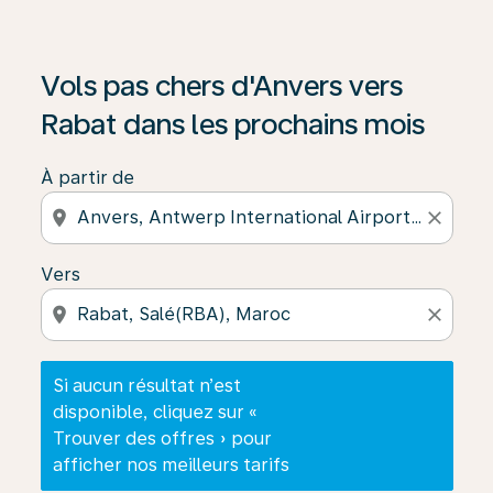
Si aucun résultat n’est disponible, cliquez sur « Trouver
Vols pas chers d'Anvers vers
Rabat dans les prochains mois
À partir de
location_on
close
Vers
location_on
close
Si aucun résultat n’est
disponible, cliquez sur «
Trouver des offres » pour
afficher nos meilleurs tarifs