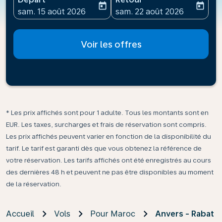
today
today
fc-booking-departure-date-aria-label
fc-booking-return-date-ari
sam. 15 août 2026
sam. 22 août 2026
Voir les offres
* Les prix affichés sont pour 1 adulte. Tous les montants sont en
EUR. Les taxes, surcharges et frais de réservation sont compris.
Les prix affichés peuvent varier en fonction de la disponibilité du
tarif. Le tarif est garanti dès que vous obtenez la référence de
votre réservation. Les tarifs affichés ont été enregistrés au cours
des dernières 48 h et peuvent ne pas être disponibles au moment
de la réservation.
Accueil
Vols
Pour Maroc
Anvers - Rabat