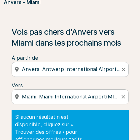
Anvers - Miami
Si aucun résultat n’est disponible, cliquez sur « Trouver
Vols pas chers d'Anvers vers
Miami dans les prochains mois
À partir de
location_on
close
Vers
location_on
close
Si aucun résultat n’est
disponible, cliquez sur «
Trouver des offres » pour
afficher nos meilleurs tarifs