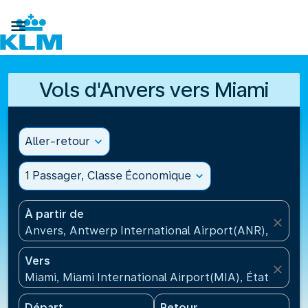

Vols d'Anvers vers Miami
Aller-retour
expand_more
1 Passager, Classe Économique
expand_more
À partir de
close
Anvers, Antwerp International Airport(ANR), Belgiq
Vers
close
Miami, Miami International Airport(MIA), États-Unis
Départ
Retour