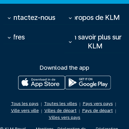
Contactez-nous
À propos de KLM
keyboard_arrow_down
keyboard_arrow_down
Offres
En savoir plus sur
keyboard_arrow_down
keyboard_arrow_down
KLM
Download the app
Tous les pays
Toutes les villes
Pays vers pays
|
|
|
Ville vers ville
Villes de départ
Pays de départ
|
|
|
Villes vers pays