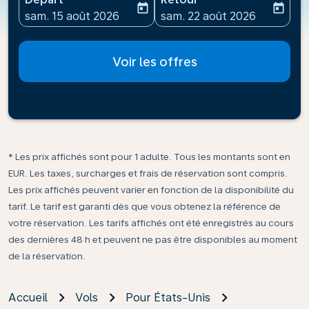
today
today
fc-booking-departure-date-aria-label
fc-booking-return-date-ari
sam. 15 août 2026
sam. 22 août 2026
Voir les offres
* Les prix affichés sont pour 1 adulte. Tous les montants sont en
EUR. Les taxes, surcharges et frais de réservation sont compris.
Les prix affichés peuvent varier en fonction de la disponibilité du
tarif. Le tarif est garanti dès que vous obtenez la référence de
votre réservation. Les tarifs affichés ont été enregistrés au cours
des dernières 48 h et peuvent ne pas être disponibles au moment
de la réservation.
Accueil
Vols
Pour États-Unis