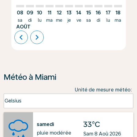
08
09
10
11
12
13
14
15
16
17
18
19
sa
di
lu
ma
me
je
ve
sa
di
lu
ma
me
AOÛT
chevron_left
chevron_right
Météo à Miami
Unité de mesure météo
:
Weather unit option Celsius Selected
Celsius
keyboard_arrow_down
33°C
samedi
pluie modérée
Sam 8 Aoû 2026