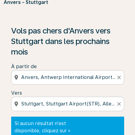
Anvers - Stuttgart
Si aucun résultat n’est disponible, cliquez sur « Trouver
Vols pas chers d'Anvers vers
Stuttgart dans les prochains
mois
À partir de
location_on
close
Vers
location_on
close
Si aucun résultat n’est
disponible, cliquez sur «