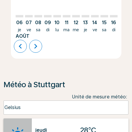
06
07
08
09
10
11
12
13
14
15
16
17
je
ve
sa
di
lu
ma
me
je
ve
sa
di
lu
AOÛT
chevron_left
chevron_right
Météo à Stuttgart
Unité de mesure météo
:
Weather unit option Celsius Selected
Celsius
keyboard_arrow_down
28°C
jeudi