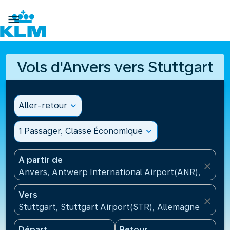

Vols d'Anvers vers Stuttgart
Aller-retour
expand_more
1 Passager, Classe Économique
expand_more
À partir de
close
Anvers, Antwerp International Airport(ANR), Belgiq
Vers
close
Stuttgart, Stuttgart Airport(STR), Allemagne
Départ
Retour