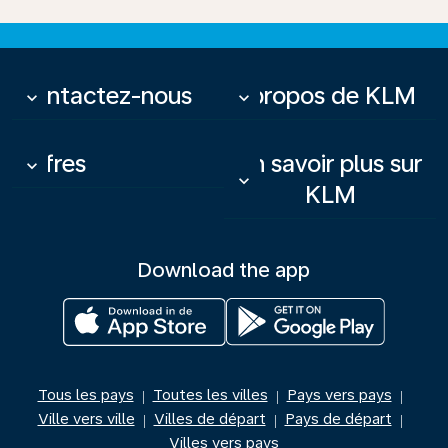
Contactez-nous
À propos de KLM
keyboard_arrow_down
keyboard_arrow_down
Offres
En savoir plus sur
keyboard_arrow_down
keyboard_arrow_down
KLM
Download the app
Tous les pays
Toutes les villes
Pays vers pays
|
|
|
Ville vers ville
Villes de départ
Pays de départ
|
|
|
Villes vers pays