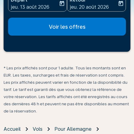
today
today
fc-booking-departure-date-aria-label
fc-booking-return-date-ari
jeu. 13 août 2026
jeu. 20 août 2026
Voir les offres
* Les prix affichés sont pour 1 adulte. Tous les montants sont en
EUR. Les taxes, surcharges et frais de réservation sont compris.
Les prix affichés peuvent varier en fonction de la disponibilité du
tarif. Le tarif est garanti dès que vous obtenez la référence de
votre réservation. Les tarifs affichés ont été enregistrés au cours
des dernières 48 h et peuvent ne pas être disponibles au moment
de la réservation.
Accueil
Vols
Pour Allemagne