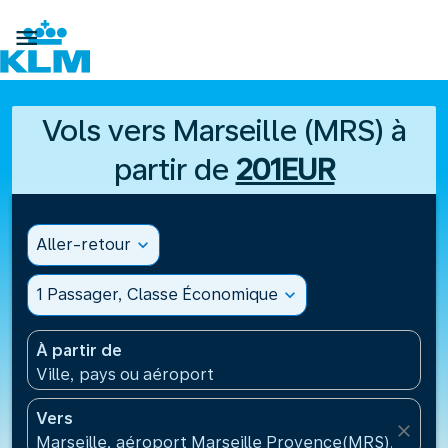

Vols vers Marseille (MRS) à
partir de
201EUR
Aller-retour
expand_more
1 Passager, Classe Économique
expand_more
À partir de
Ville, pays ou aéroport
Vers
close
Marseille, aéroport Marseille Provence(MRS), Franc