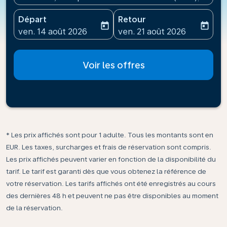
Départ
Retour
today
today
fc-booking-departure-date-aria-label
fc-booking-return-date-ari
ven. 14 août 2026
ven. 21 août 2026
Voir les offres
* Les prix affichés sont pour 1 adulte. Tous les montants sont en
EUR. Les taxes, surcharges et frais de réservation sont compris.
Les prix affichés peuvent varier en fonction de la disponibilité du
tarif. Le tarif est garanti dès que vous obtenez la référence de
votre réservation. Les tarifs affichés ont été enregistrés au cours
des dernières 48 h et peuvent ne pas être disponibles au moment
de la réservation.