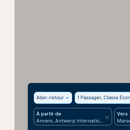
Aller-retour
expand_more
1 Passager, Classe Éc
À partir de
Vers
close