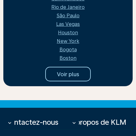
Rio de Janeiro
São Paulo
Las Vegas
Houston
New York
Bogota
Boston
Voir plus
Contactez-nous
À propos de KLM
keyboard_arrow_down
keyboard_arrow_down