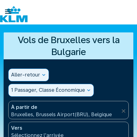

Vols de Bruxelles vers la
Bulgarie
Aller-retour
expand_more
1 Passager, Classe Économique
expand_more
À partir de
close
Bruxelles, Brussels Airport(BRU), Belgique
Vers
Sélectionnez l'arrivée