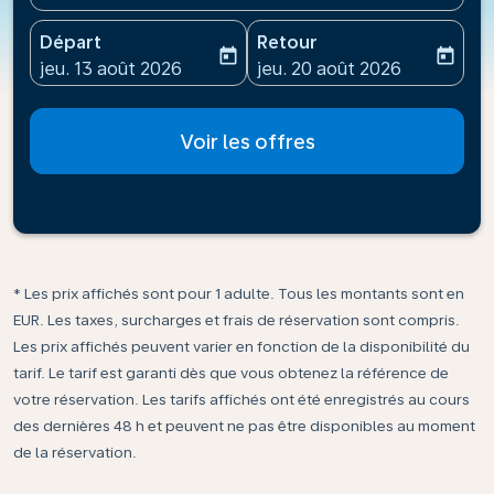
Départ
Retour
today
today
fc-booking-departure-date-aria-label
fc-booking-return-date-ari
jeu. 13 août 2026
jeu. 20 août 2026
Voir les offres
* Les prix affichés sont pour 1 adulte. Tous les montants sont en
EUR. Les taxes, surcharges et frais de réservation sont compris.
Les prix affichés peuvent varier en fonction de la disponibilité du
tarif. Le tarif est garanti dès que vous obtenez la référence de
votre réservation. Les tarifs affichés ont été enregistrés au cours
des dernières 48 h et peuvent ne pas être disponibles au moment
de la réservation.