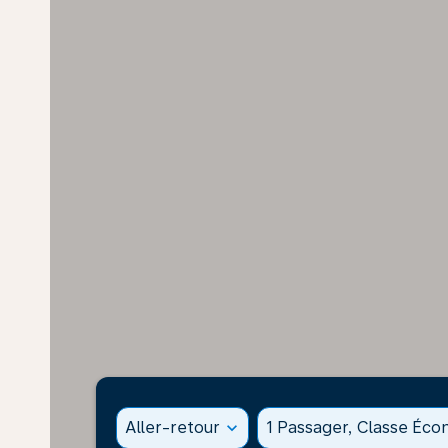
Aller-retour
expand_more
1 Passager, Classe Éc