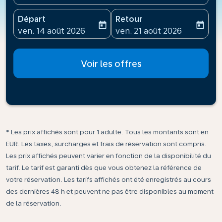
Départ
Retour
today
today
fc-booking-departure-date-aria-label
fc-booking-return-date-ari
ven. 14 août 2026
ven. 21 août 2026
Voir les offres
* Les prix affichés sont pour 1 adulte. Tous les montants sont en
EUR. Les taxes, surcharges et frais de réservation sont compris.
Les prix affichés peuvent varier en fonction de la disponibilité du
tarif. Le tarif est garanti dès que vous obtenez la référence de
votre réservation. Les tarifs affichés ont été enregistrés au cours
des dernières 48 h et peuvent ne pas être disponibles au moment
de la réservation.