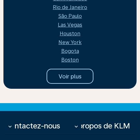
Rio de Janeiro
São Paulo
Las Vegas
Houston
New York
Bogota
Boston
Voir plus
Contactez-nous
À propos de KLM
keyboard_arrow_down
keyboard_arrow_down