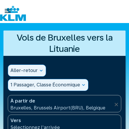

Vols de Bruxelles vers la
Lituanie
Aller-retour
expand_more
1 Passager, Classe Économique
expand_more
À partir de
close
Bruxelles, Brussels Airport(BRU), Belgique
Vers
Sélectionnez l'arrivée