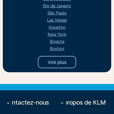
Rio de Janeiro
São Paulo
Las Vegas
Houston
New York
Bogota
Boston
Voir plus
Contactez-nous
À propos de KLM
keyboard_arrow_down
keyboard_arrow_down