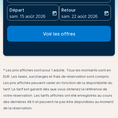
Départ
Retour
today
today
fc-booking-departure-date-aria-label
fc-booking-return-date-ari
sam. 15 août 2026
sam. 22 août 2026
Voir les offres
* Les prix affichés sont pour 1 adulte. Tous les montants sont en
EUR. Les taxes, surcharges et frais de réservation sont compris.
Les prix affichés peuvent varier en fonction de la disponibilité du
tarif. Le tarif est garanti dès que vous obtenez la référence de
votre réservation. Les tarifs affichés ont été enregistrés au cours
des dernières 48 h et peuvent ne pas être disponibles au moment
de la réservation.