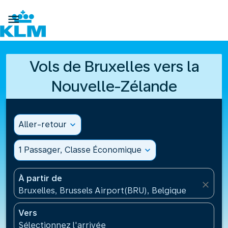

Vols de Bruxelles vers la
Nouvelle-Zélande
Aller-retour
expand_more
1 Passager, Classe Économique
expand_more
À partir de
close
Bruxelles, Brussels Airport(BRU), Belgique
Vers
Sélectionnez l'arrivée