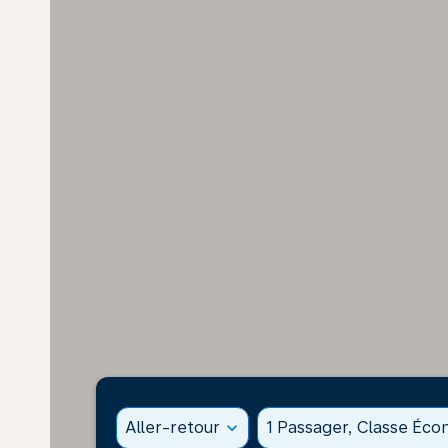
Aller-retour
expand_more
1 Passager, Classe Éc