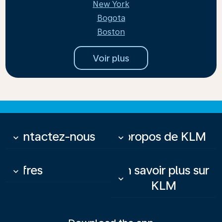
New York
Bogota
Boston
Voir plus
Contactez-nous
À propos de KLM
keyboard_arrow_down
keyboard_arrow_down
Offres
En savoir plus sur
keyboard_arrow_down
keyboard_arrow_down
KLM