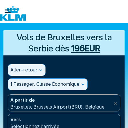

Vols de Bruxelles vers la
Serbie dès
196EUR
Aller-retour
expand_more
1 Passager, Classe Économique
expand_more
À partir de
close
Bruxelles, Brussels Airport(BRU), Belgique
Vers
Sélectionnez l'arrivée