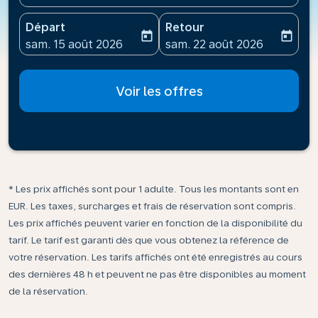
Départ
Retour
today
today
fc-booking-departure-date-aria-label
fc-booking-return-date-ari
sam. 15 août 2026
sam. 22 août 2026
Voir les offres
* Les prix affichés sont pour 1 adulte. Tous les montants sont en
EUR. Les taxes, surcharges et frais de réservation sont compris.
Les prix affichés peuvent varier en fonction de la disponibilité du
tarif. Le tarif est garanti dès que vous obtenez la référence de
votre réservation. Les tarifs affichés ont été enregistrés au cours
des dernières 48 h et peuvent ne pas être disponibles au moment
de la réservation.