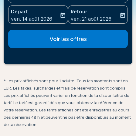
Départ
Retour
today
today
fc-booking-departure-date-aria-label
fc-booking-return-date-ari
ven. 14 août 2026
ven. 21 août 2026
Voir les offres
* Les prix affichés sont pour 1 adulte. Tous les montants sont en
EUR. Les taxes, surcharges et frais de réservation sont compris.
Les prix affichés peuvent varier en fonction de la disponibilité du
tarif. Le tarif est garanti dès que vous obtenez la référence de
votre réservation. Les tarifs affichés ont été enregistrés au cours
des dernières 48 h et peuvent ne pas être disponibles au moment
de la réservation.