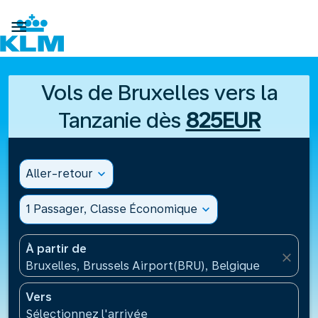

Vols de Bruxelles vers la
Tanzanie dès
825EUR
Aller-retour
expand_more
1 Passager, Classe Économique
expand_more
À partir de
close
Bruxelles, Brussels Airport(BRU), Belgique
Vers
Sélectionnez l'arrivée