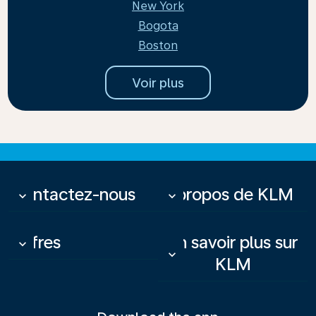
New York
Bogota
Boston
Voir plus
Contactez-nous
À propos de KLM
keyboard_arrow_down
keyboard_arrow_down
Offres
En savoir plus sur
keyboard_arrow_down
keyboard_arrow_down
KLM