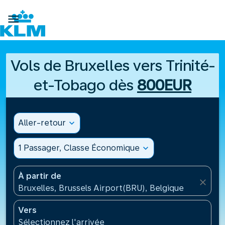

Vols de Bruxelles vers Trinité-
et-Tobago dès
800EUR
Aller-retour
expand_more
1 Passager, Classe Économique
expand_more
À partir de
close
Bruxelles, Brussels Airport(BRU), Belgique
Vers
Sélectionnez l'arrivée