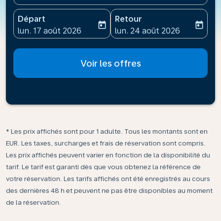
Départ
Retour
today
today
fc-booking-departure-date-aria-label
fc-booking-return-date-ari
lun. 17 août 2026
lun. 24 août 2026
Voir les offres
* Les prix affichés sont pour 1 adulte. Tous les montants sont en
EUR. Les taxes, surcharges et frais de réservation sont compris.
Les prix affichés peuvent varier en fonction de la disponibilité du
tarif. Le tarif est garanti dès que vous obtenez la référence de
votre réservation. Les tarifs affichés ont été enregistrés au cours
des dernières 48 h et peuvent ne pas être disponibles au moment
de la réservation.