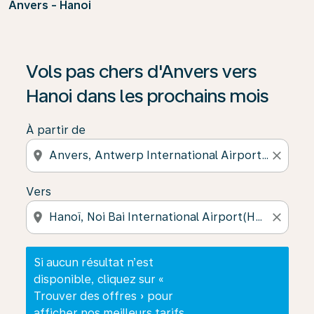
Anvers - Hanoi
Si aucun résultat n’est disponible, cliquez sur « Trouver
Vols pas chers d'Anvers vers
Hanoi dans les prochains mois
À partir de
location_on
close
Vers
location_on
close
Si aucun résultat n’est
disponible, cliquez sur «
Trouver des offres » pour
afficher nos meilleurs tarifs