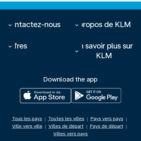
Contactez-nous
À propos de KLM
keyboard_arrow_down
keyboard_arrow_down
Offres
En savoir plus sur
keyboard_arrow_down
keyboard_arrow_down
KLM
Download the app
Tous les pays
Toutes les villes
Pays vers pays
|
|
|
Ville vers ville
Villes de départ
Pays de départ
|
|
|
Villes vers pays