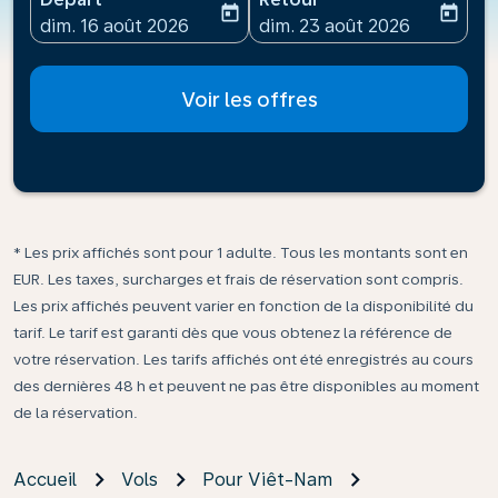
today
today
fc-booking-departure-date-aria-label
fc-booking-return-date-ari
dim. 16 août 2026
dim. 23 août 2026
Voir les offres
* Les prix affichés sont pour 1 adulte. Tous les montants sont en
EUR. Les taxes, surcharges et frais de réservation sont compris.
Les prix affichés peuvent varier en fonction de la disponibilité du
tarif. Le tarif est garanti dès que vous obtenez la référence de
votre réservation. Les tarifs affichés ont été enregistrés au cours
des dernières 48 h et peuvent ne pas être disponibles au moment
de la réservation.
Accueil
Vols
Pour Viêt-Nam