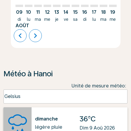
09
10
11
12
13
14
15
16
17
18
19
20
di
lu
ma
me
je
ve
sa
di
lu
ma
me
je
AOÛT
chevron_left
chevron_right
Météo à Hanoi
Unité de mesure météo
:
Weather unit option Celsius Selected
Celsius
keyboard_arrow_down
36°C
dimanche
légère pluie
Dim 9 Aoû 2026