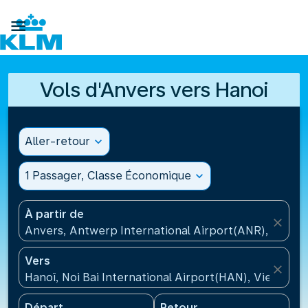

Vols d'Anvers vers Hanoi
Aller-retour
expand_more
1 Passager, Classe Économique
expand_more
À partir de
close
Anvers, Antwerp International Airport(ANR), Belgiq
Vers
close
Hanoï, Noi Bai International Airport(HAN), Vietnam
Départ
Retour