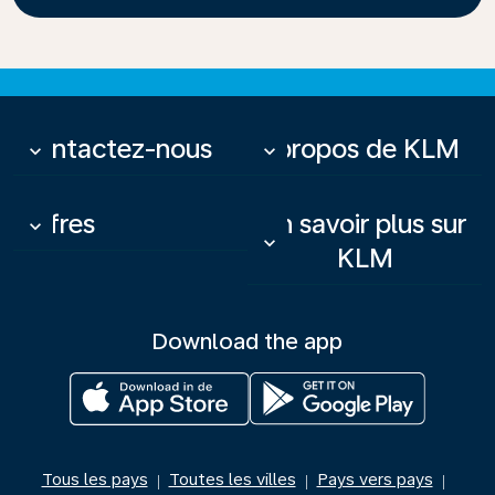
Contactez-nous
À propos de KLM
keyboard_arrow_down
keyboard_arrow_down
Offres
En savoir plus sur
keyboard_arrow_down
keyboard_arrow_down
KLM
Download the app
Tous les pays
Toutes les villes
Pays vers pays
|
|
|