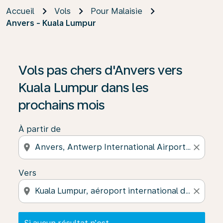
Accueil
Vols
Pour Malaisie
Anvers - Kuala Lumpur
Si aucun résultat n’est disponible, cliquez sur « Trouver
Vols pas chers d'Anvers vers
Kuala Lumpur dans les
prochains mois
À partir de
location_on
close
Vers
location_on
close