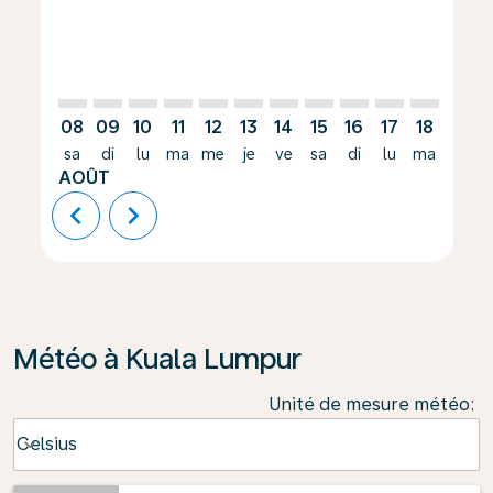
08
09
10
11
12
13
14
15
16
17
18
19
sa
di
lu
ma
me
je
ve
sa
di
lu
ma
me
AOÛT
chevron_left
chevron_right
Météo à Kuala Lumpur
Unité de mesure météo
:
Weather unit option Celsius Selected
Celsius
keyboard_arrow_down