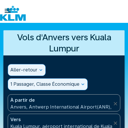

Vols d'Anvers vers Kuala
Lumpur
Aller-retour
expand_more
1 Passager, Classe Économique
expand_more
À partir de
close
Anvers, Antwerp International Airport(ANR), Belgiq
Vers
close
Kuala Lumpur, aéroport international de Kuala Lumpu