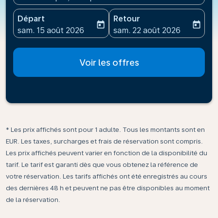
Départ
Retour
today
today
fc-booking-departure-date-aria-label
fc-booking-return-date-ari
sam. 15 août 2026
sam. 22 août 2026
Voir les offres
* Les prix affichés sont pour 1 adulte. Tous les montants sont en
EUR. Les taxes, surcharges et frais de réservation sont compris.
Les prix affichés peuvent varier en fonction de la disponibilité du
tarif. Le tarif est garanti dès que vous obtenez la référence de
votre réservation. Les tarifs affichés ont été enregistrés au cours
des dernières 48 h et peuvent ne pas être disponibles au moment
de la réservation.