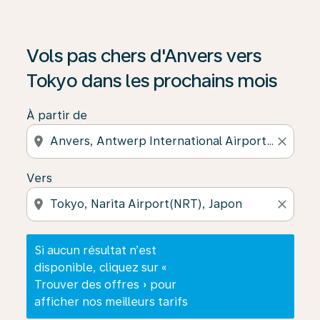
Si aucun résultat n’est disponible, cliquez sur « Trouver
Vols pas chers d'Anvers vers
Tokyo dans les prochains mois
À partir de
location_on
close
Vers
location_on
close
Si aucun résultat n’est
disponible, cliquez sur «
Trouver des offres » pour
afficher nos meilleurs tarifs