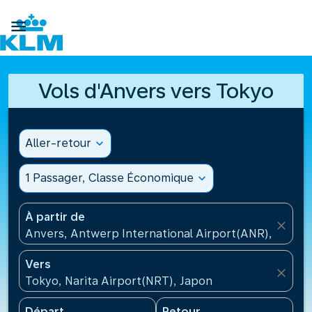

Vols d'Anvers vers Tokyo
Aller-retour
expand_more
1 Passager, Classe Économique
expand_more
À partir de
close
Anvers, Antwerp International Airport(ANR), Belgiq
Vers
close
Tokyo, Narita Airport(NRT), Japon
Départ
Retour