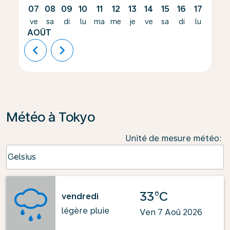
07
08
09
10
11
12
13
14
15
16
17
18
ve
sa
di
lu
ma
me
je
ve
sa
di
lu
ma
AOÛT
chevron_left
chevron_right
Météo à Tokyo
Unité de mesure météo
:
Weather unit option Celsius Selected
Celsius
keyboard_arrow_down
33°C
vendredi
légère pluie
Ven 7 Aoû 2026