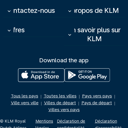
Contactez-nous
À propos de KLM
keyboard_arrow_down
keyboard_arrow_down
Offres
En savoir plus sur
keyboard_arrow_down
keyboard_arrow_down
KLM
Download the app
Tous les pays
Toutes les villes
Pays vers pays
|
|
|
Ville vers ville
Villes de départ
Pays de départ
|
|
|
Villes vers pays
© KLM Royal
Mentions
Déclaration de
Déclaration