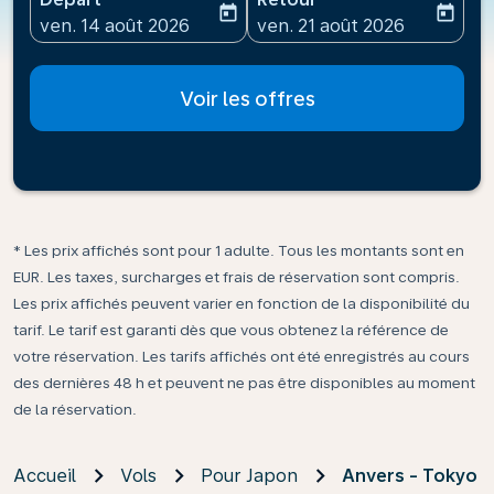
today
today
fc-booking-departure-date-aria-label
fc-booking-return-date-ari
ven. 14 août 2026
ven. 21 août 2026
Voir les offres
* Les prix affichés sont pour 1 adulte. Tous les montants sont en
EUR. Les taxes, surcharges et frais de réservation sont compris.
Les prix affichés peuvent varier en fonction de la disponibilité du
tarif. Le tarif est garanti dès que vous obtenez la référence de
votre réservation. Les tarifs affichés ont été enregistrés au cours
des dernières 48 h et peuvent ne pas être disponibles au moment
de la réservation.
Accueil
Vols
Pour Japon
Anvers - Tokyo