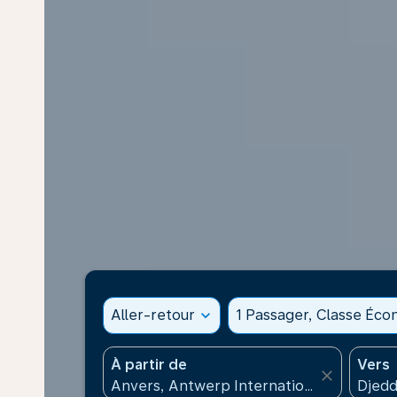
Aller-retour
expand_more
1 Passager, Classe Éc
À partir de
Vers
close