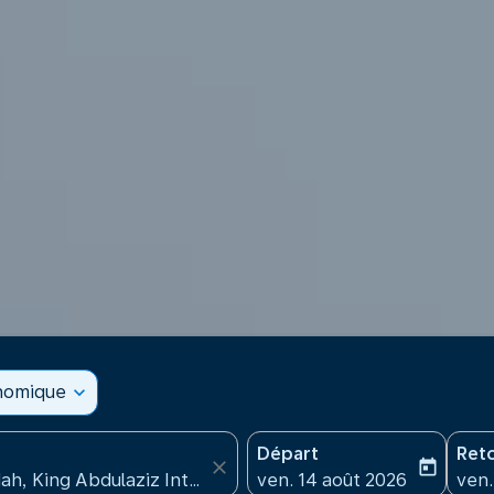
onomique
expand_more
Départ
Ret
close
today
fc-booking-departure-date
fc-b
ven. 14 août 2026
ven.