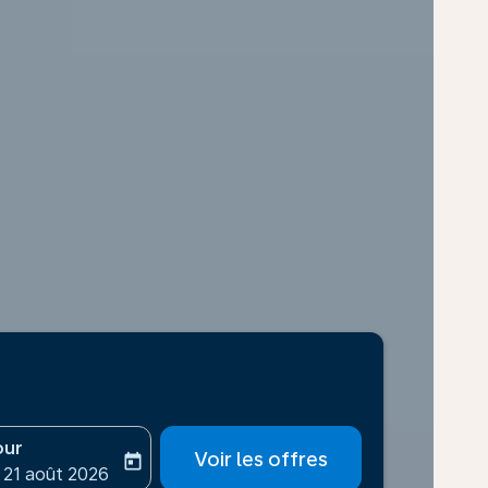
our
Voir les offres
today
-aria-label
ooking-return-date-aria-label
 21 août 2026