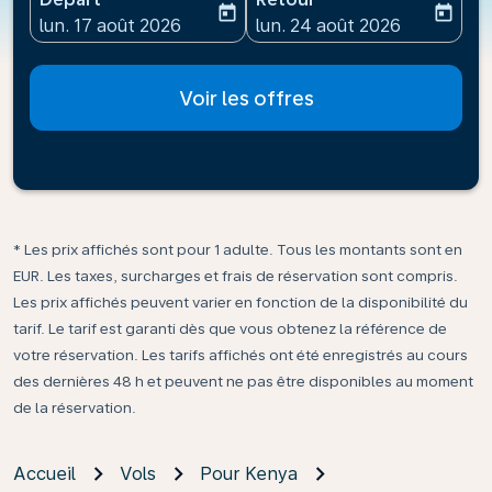
today
today
fc-booking-departure-date-aria-label
fc-booking-return-date-ari
lun. 17 août 2026
lun. 24 août 2026
Voir les offres
* Les prix affichés sont pour 1 adulte. Tous les montants sont en
EUR. Les taxes, surcharges et frais de réservation sont compris.
Les prix affichés peuvent varier en fonction de la disponibilité du
tarif. Le tarif est garanti dès que vous obtenez la référence de
votre réservation. Les tarifs affichés ont été enregistrés au cours
des dernières 48 h et peuvent ne pas être disponibles au moment
de la réservation.
Accueil
Vols
Pour Kenya