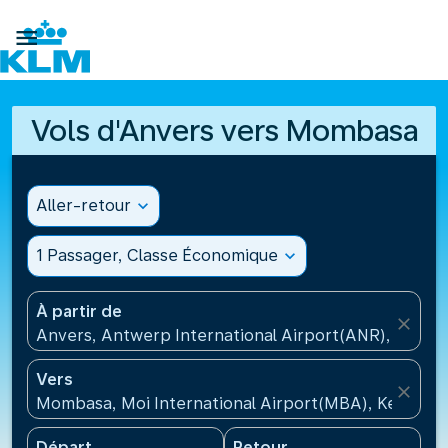

Vols d'Anvers vers Mombasa
Aller-retour
expand_more
1 Passager, Classe Économique
expand_more
À partir de
close
Anvers, Antwerp International Airport(ANR), Belgiq
Vers
close
Mombasa, Moi International Airport(MBA), Kenya
Départ
Retour