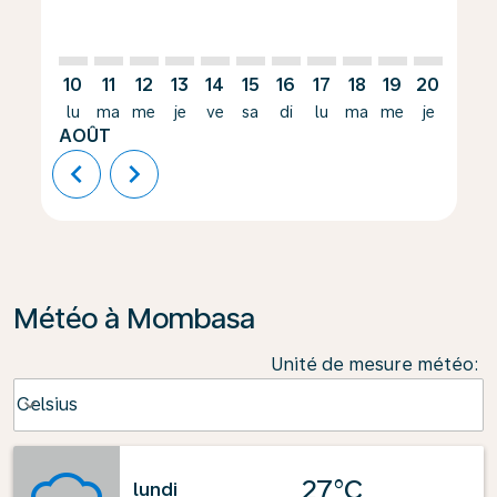
10
11
12
13
14
15
16
17
18
19
20
21
lu
ma
me
je
ve
sa
di
lu
ma
me
je
ve
AOÛT
chevron_left
chevron_right
Météo à Mombasa
Unité de mesure météo
:
Weather unit option Celsius Selected
Celsius
keyboard_arrow_down
27°C
lundi