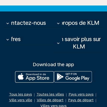
Contactez-nous
À propos de KLM
keyboard_arrow_down
keyboard_arrow_down
Offres
En savoir plus sur
keyboard_arrow_down
keyboard_arrow_down
KLM
Download the app
Tous les pays
Toutes les villes
Pays vers pays
|
|
|
Ville vers ville
Villes de départ
Pays de départ
|
|
|
Villes vers pays