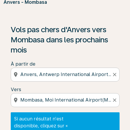
Anvers - Mombasa
Si aucun résultat n’est disponible, cliquez sur « Trouver
Vols pas chers d'Anvers vers
Mombasa dans les prochains
mois
À partir de
location_on
close
Vers
location_on
close
Si aucun résultat n’est
disponible, cliquez sur «