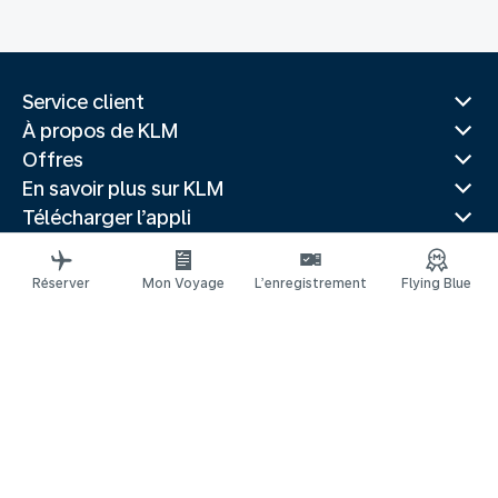
Service client
À propos de KLM
Offres
En savoir plus sur KLM
Télécharger l’appli
Sites Web associés
Guides de voyage
Réserver
Mon Voyage
L’enregistrement
Flying Blue
Villes populaires
Pays populaires
Vols populaires
Mentions légales
Déclaration de confidentialité
Déclaration d’accessibilité
© 2026 KLM