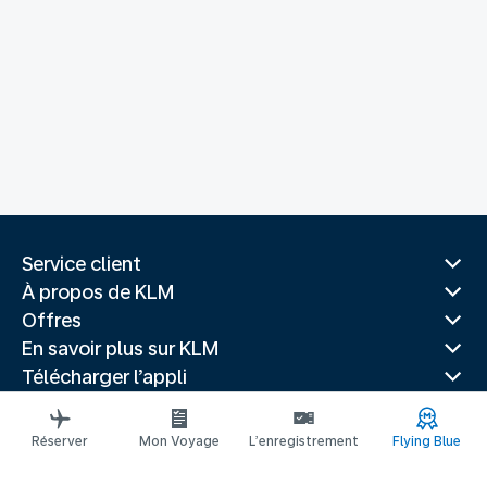
Service client
À propos de KLM
Offres
En savoir plus sur KLM
Télécharger l’appli
Sites Web associés
Guides de voyage
Réserver
Mon Voyage
L’enregistrement
Flying Blue
Villes populaires