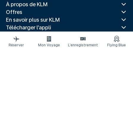
À propos de KLM
Offres
En savoir plus sur KLM
Télécharger l’appli
Sites Web associés
Guides de voyage
Réserver
Mon Voyage
L’enregistrement
Flying Blue
Villes populaires
Pays populaires
Vols populaires
Mentions légales
Déclaration de confidentialité
Déclaration d’accessibilité
© 2026 KLM
Gestion des cookies