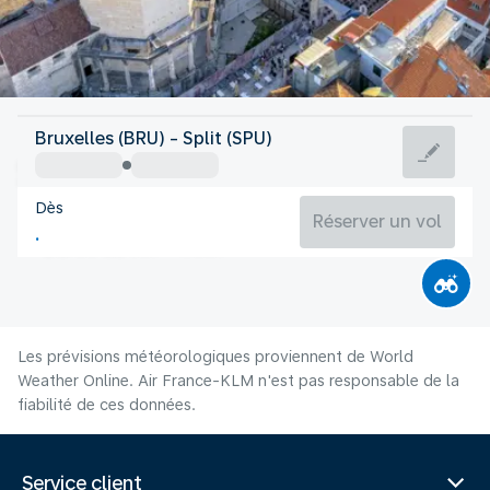
Croatie
Bruxelles (BRU) - Split (SPU)
Split
Dès
25°C
Croatie
Réserver un vol
Durée du vol
Août
Les prévisions météorologiques proviennent de World
Weather Online. Air France-KLM n'est pas responsable de la
fiabilité de ces données.
Service client