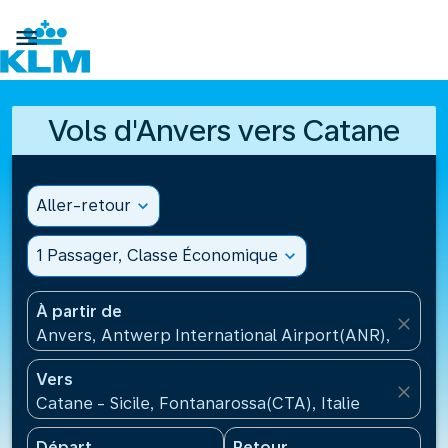

Vols d'Anvers vers Catane
Aller-retour
expand_more
1 Passager, Classe Économique
expand_more
À partir de
close
Anvers, Antwerp International Airport(ANR), Belgiq
Vers
close
Catane - Sicile, Fontanarossa(CTA), Italie
Départ
Retour