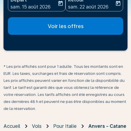
today
today
fc-booking-departure-date-aria-label
fc-booking-return-date-ari
sam. 15 août 2026
sam. 22 août 2026
Voir les offres
* Les prix affichés sont pour 1 adulte. Tous les montants sont en
EUR. Les taxes, surcharges et frais de réservation sont compris.
Les prix affichés peuvent varier en fonction de la disponibilité du
tarif. Le tarif est garanti dès que vous obtenez la référence de
votre réservation. Les tarifs affichés ont été enregistrés au cours
des dernières 48 h et peuvent ne pas être disponibles au moment
de la réservation.
Accueil
Vols
Pour Italie
Anvers - Catane