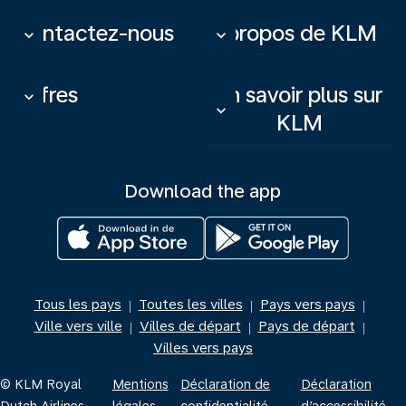
Contactez-nous
À propos de KLM
keyboard_arrow_down
keyboard_arrow_down
Offres
En savoir plus sur
keyboard_arrow_down
keyboard_arrow_down
KLM
Download the app
Tous les pays
Toutes les villes
Pays vers pays
|
|
|
Ville vers ville
Villes de départ
Pays de départ
|
|
|
Villes vers pays
© KLM Royal
Mentions
Déclaration de
Déclaration