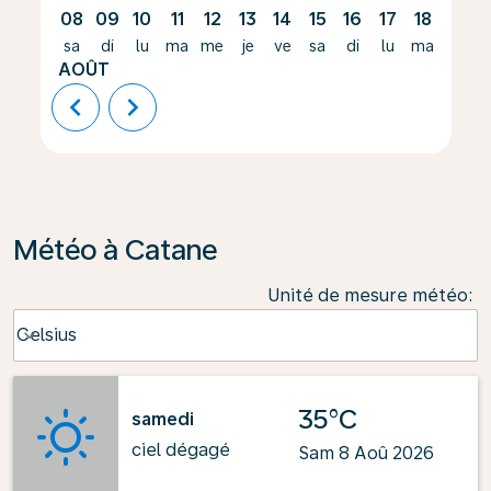
08
09
10
11
12
13
14
15
16
17
18
19
sa
di
lu
ma
me
je
ve
sa
di
lu
ma
me
AOÛT
chevron_left
chevron_right
Météo à Catane
Unité de mesure météo
:
Weather unit option Celsius Selected
Celsius
keyboard_arrow_down
35°C
samedi
ciel dégagé
Sam 8 Aoû 2026