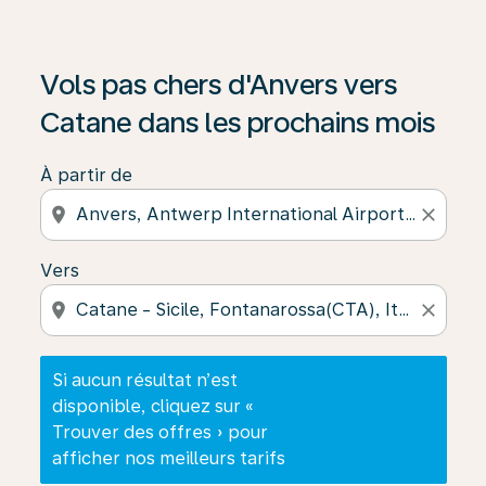
Si aucun résultat n’est disponible, cliquez sur « Trouver
Vols pas chers d'Anvers vers
Catane dans les prochains mois
À partir de
location_on
close
Vers
location_on
close
Si aucun résultat n’est
disponible, cliquez sur «
Trouver des offres » pour
afficher nos meilleurs tarifs