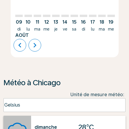
09
10
11
12
13
14
15
16
17
18
19
20
di
lu
ma
me
je
ve
sa
di
lu
ma
me
je
AOÛT
chevron_left
chevron_right
Météo à Chicago
Unité de mesure météo
:
Weather unit option Celsius Selected
Celsius
keyboard_arrow_down
28°C
dimanche