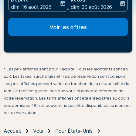
today
today
fc-booking-departure-date-aria-label
fc-booking-return-date-ari
dim. 16 août 2026
dim. 23 août 2026
Voir les offres
* Les prix affichés sont pour 1 adulte. Tous les montants sont en
EUR. Les taxes, surcharges et frais de réservation sont compris.
Les prix affichés peuvent varier en fonction de la disponibilité du
tarif. Le tarif est garanti dès que vous obtenez la référence de
votre réservation. Les tarifs affichés ont été enregistrés au cours
des dernières 48 h et peuvent ne pas être disponibles au moment
de la réservation.
Accueil
Vols
Pour États-Unis