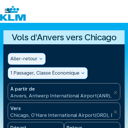

Vols d'Anvers vers Chicago
Aller-retour
expand_more
1 Passager, Classe Économique
expand_more
À partir de
close
Anvers, Antwerp International Airport(ANR), Belgiq
Vers
close
Chicago, O'Hare International Airport(ORD), États-U
Départ
Retour