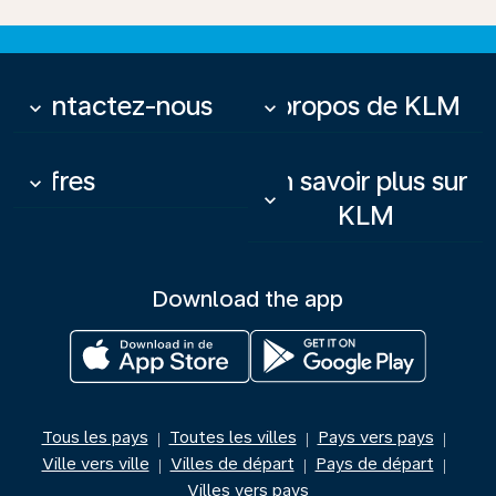
Contactez-nous
À propos de KLM
keyboard_arrow_down
keyboard_arrow_down
Offres
En savoir plus sur
keyboard_arrow_down
keyboard_arrow_down
KLM
Download the app
Tous les pays
Toutes les villes
Pays vers pays
|
|
|
Ville vers ville
Villes de départ
Pays de départ
|
|
|
Villes vers pays