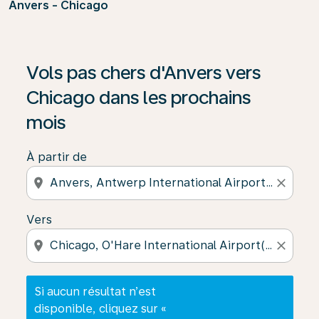
Anvers - Chicago
Si aucun résultat n’est disponible, cliquez sur « Trouver
Vols pas chers d'Anvers vers
Chicago dans les prochains
mois
À partir de
location_on
close
Vers
location_on
close
Si aucun résultat n’est
disponible, cliquez sur «