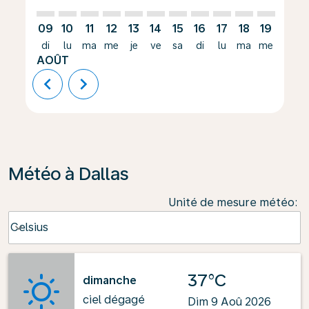
09
10
11
12
13
14
15
16
17
18
19
20
di
lu
ma
me
je
ve
sa
di
lu
ma
me
je
AOÛT
chevron_left
chevron_right
Météo à Dallas
Unité de mesure météo
:
Weather unit option Celsius Selected
Celsius
keyboard_arrow_down
37°C
dimanche
ciel dégagé
Dim 9 Aoû 2026