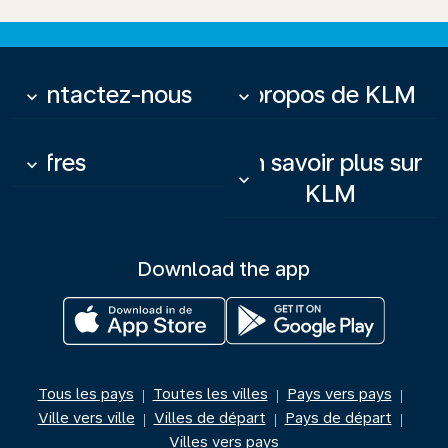
Contactez-nous
À propos de KLM
keyboard_arrow_down
keyboard_arrow_down
Offres
En savoir plus sur
keyboard_arrow_down
keyboard_arrow_down
KLM
Download the app
Tous les pays
Toutes les villes
Pays vers pays
|
|
|
Ville vers ville
Villes de départ
Pays de départ
|
|
|
Villes vers pays