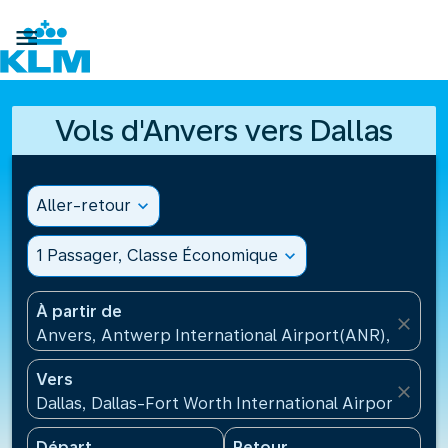

Vols d'Anvers vers Dallas
Aller-retour
expand_more
1 Passager, Classe Économique
expand_more
À partir de
close
Anvers, Antwerp International Airport(ANR), Belgiq
Vers
close
Dallas, Dallas-Fort Worth International Airport(DFW)
Départ
Retour