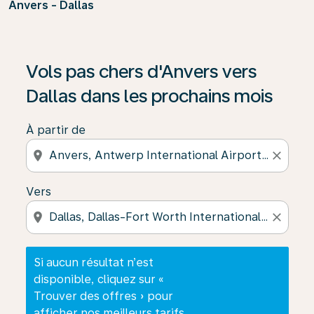
Anvers - Dallas
Si aucun résultat n’est disponible, cliquez sur « Trouver
Vols pas chers d'Anvers vers
Dallas dans les prochains mois
À partir de
location_on
close
Vers
location_on
close
Si aucun résultat n’est
disponible, cliquez sur «
Trouver des offres » pour
afficher nos meilleurs tarifs