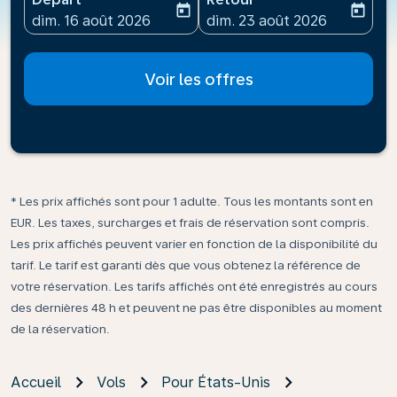
today
today
fc-booking-departure-date-aria-label
fc-booking-return-date-ari
dim. 16 août 2026
dim. 23 août 2026
Voir les offres
* Les prix affichés sont pour 1 adulte. Tous les montants sont en
EUR. Les taxes, surcharges et frais de réservation sont compris.
Les prix affichés peuvent varier en fonction de la disponibilité du
tarif. Le tarif est garanti dès que vous obtenez la référence de
votre réservation. Les tarifs affichés ont été enregistrés au cours
des dernières 48 h et peuvent ne pas être disponibles au moment
de la réservation.
Accueil
Vols
Pour États-Unis