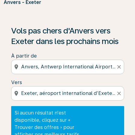
Anvers - Exeter
Si aucun résultat n’est disponible, cliquez sur « Trouver
Vols pas chers d'Anvers vers
Exeter dans les prochains mois
À partir de
location_on
close
Vers
location_on
close
Si aucun résultat n’est
disponible, cliquez sur «
Trouver des offres » pour
afficher nos meilleurs tarifs