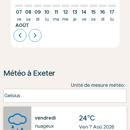
07
08
09
10
11
12
13
14
15
16
17
18
ve
sa
di
lu
ma
me
je
ve
sa
di
lu
ma
AOÛT
chevron_left
chevron_right
Météo à Exeter
Unité de mesure météo
:
Weather unit option Celsius Selected
Celsius
keyboard_arrow_down
24°C
vendredi
nuageux
Ven 7 Aoû 2026