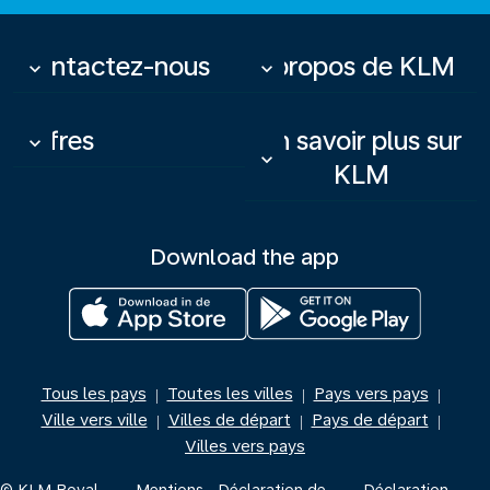
Contactez-nous
À propos de KLM
keyboard_arrow_down
keyboard_arrow_down
Offres
En savoir plus sur
keyboard_arrow_down
keyboard_arrow_down
KLM
Download the app
Tous les pays
Toutes les villes
Pays vers pays
|
|
|
Ville vers ville
Villes de départ
Pays de départ
|
|
|
Villes vers pays