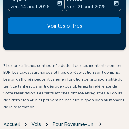
today
today
fc-booking-departure-date-aria-label
fc-booking-return-date-ari
ven. 14 août 2026
ven. 21 août 2026
Voir les offres
* Les prix affichés sont pour 1 adulte. Tous les montants sont en
EUR. Les taxes, surcharges et frais de réservation sont compris.
Les prix affichés peuvent varier en fonction de la disponibilité du
tarif. Le tarif est garanti dès que vous obtenez la référence de
votre réservation. Les tarifs affichés ont été enregistrés au cours
des dernières 48 h et peuvent ne pas être disponibles au moment
de la réservation.
Accueil
Vols
Pour Royaume-Uni