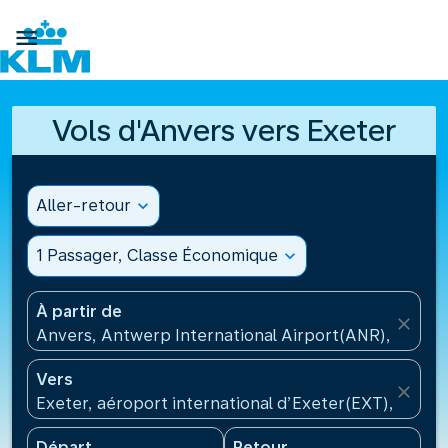

Vols d'Anvers vers Exeter
Aller-retour
expand_more
1 Passager, Classe Économique
expand_more
À partir de
close
Anvers, Antwerp International Airport(ANR), Belgiq
Vers
close
Exeter, aéroport international d’Exeter(EXT), Roya
Départ
Retour