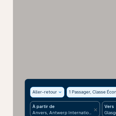
Aller-retour
expand_more
1 Passager, Classe Éc
À partir de
Vers
close