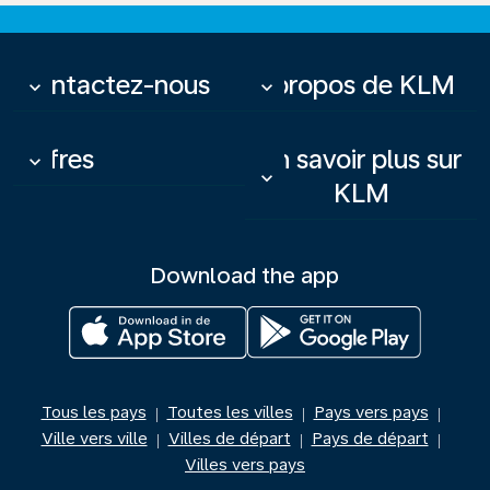
Contactez-nous
À propos de KLM
keyboard_arrow_down
keyboard_arrow_down
Offres
En savoir plus sur
keyboard_arrow_down
keyboard_arrow_down
KLM
Download the app
Tous les pays
Toutes les villes
Pays vers pays
|
|
|
Ville vers ville
Villes de départ
Pays de départ
|
|
|
Villes vers pays