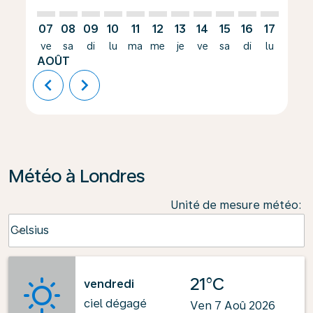
07
08
09
10
11
12
13
14
15
16
17
18
ve
sa
di
lu
ma
me
je
ve
sa
di
lu
ma
AOÛT
chevron_left
chevron_right
Météo à Londres
Unité de mesure météo
:
Weather unit option Celsius Selected
Celsius
keyboard_arrow_down
21°C
vendredi
ciel dégagé
Ven 7 Aoû 2026