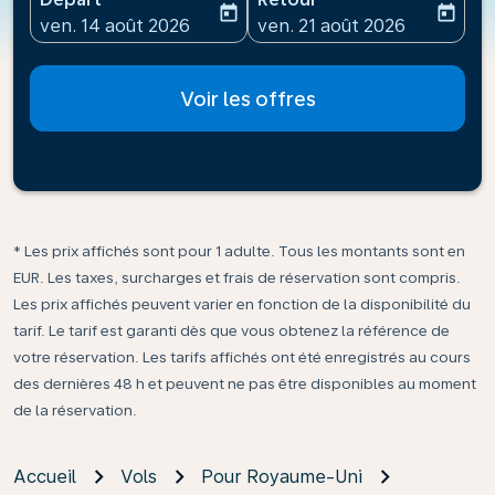
today
today
fc-booking-departure-date-aria-label
fc-booking-return-date-ari
ven. 14 août 2026
ven. 21 août 2026
Voir les offres
* Les prix affichés sont pour 1 adulte. Tous les montants sont en
EUR. Les taxes, surcharges et frais de réservation sont compris.
Les prix affichés peuvent varier en fonction de la disponibilité du
tarif. Le tarif est garanti dès que vous obtenez la référence de
votre réservation. Les tarifs affichés ont été enregistrés au cours
des dernières 48 h et peuvent ne pas être disponibles au moment
de la réservation.
Accueil
Vols
Pour Royaume-Uni