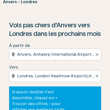
Anvers - Londres
Si aucun résultat n’est disponible, cliquez sur « Trouver
Vols pas chers d'Anvers vers
Londres dans les prochains mois
À partir de
location_on
close
Vers
location_on
close
Si aucun résultat n’est
disponible, cliquez sur «
Trouver des offres » pour
afficher nos meilleurs tarifs