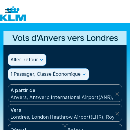

Vols d'Anvers vers Londres
Aller-retour
expand_more
1 Passager, Classe Économique
expand_more
À partir de
close
Anvers, Antwerp International Airport(ANR), Belgiq
Vers
close
Londres, London Heathrow Airport(LHR), Royaume-
Départ
Retour