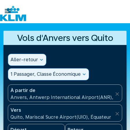

Vols d'Anvers vers Quito
Aller-retour
expand_more
1 Passager, Classe Économique
expand_more
À partir de
close
Anvers, Antwerp International Airport(ANR), Belgiq
Vers
close
Quito, Mariscal Sucre Airport(UIO), Équateur
Départ
Retour