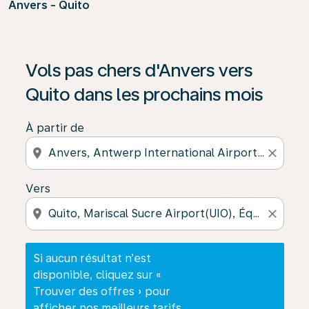
Anvers - Quito
Si aucun résultat n’est disponible, cliquez sur « Trouver
Vols pas chers d'Anvers vers
Quito dans les prochains mois
À partir de
location_on
close
Vers
location_on
close
Si aucun résultat n’est
disponible, cliquez sur «
Trouver des offres » pour
afficher nos meilleurs tarifs