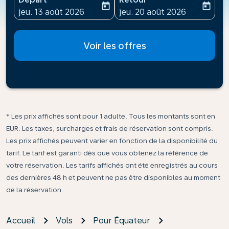
today
today
fc-booking-departure-date-aria-label
fc-booking-return-date-ari
jeu. 13 août 2026
jeu. 20 août 2026
Voir les offres
* Les prix affichés sont pour 1 adulte. Tous les montants sont en
EUR. Les taxes, surcharges et frais de réservation sont compris.
Les prix affichés peuvent varier en fonction de la disponibilité du
tarif. Le tarif est garanti dès que vous obtenez la référence de
votre réservation. Les tarifs affichés ont été enregistrés au cours
des dernières 48 h et peuvent ne pas être disponibles au moment
de la réservation.
Accueil
Vols
Pour Équateur