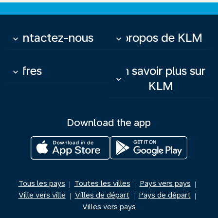
Contactez-nous
À propos de KLM
keyboard_arrow_down
keyboard_arrow_down
Offres
En savoir plus sur
keyboard_arrow_down
keyboard_arrow_down
KLM
Download the app
Tous les pays
Toutes les villes
Pays vers pays
|
|
|
Ville vers ville
Villes de départ
Pays de départ
|
|
|
Villes vers pays