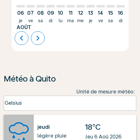
06
07
08
09
10
11
12
13
14
15
16
17
je
ve
sa
di
lu
ma
me
je
ve
sa
di
lu
AOÛT
chevron_left
chevron_right
Météo à Quito
Unité de mesure météo
:
Weather unit option Celsius Selected
Celsius
keyboard_arrow_down
18°C
jeudi
légère pluie
Jeu 6 Aoû 2026