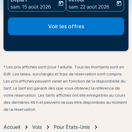
today
today
fc-booking-departure-date-aria-label
fc-booking-return-date-ari
sam. 15 août 2026
sam. 22 août 2026
Voir les offres
* Les prix affichés sont pour 1 adulte. Tous les montants sont en
EUR. Les taxes, surcharges et frais de réservation sont compris.
Les prix affichés peuvent varier en fonction de la disponibilité du
tarif. Le tarif est garanti dès que vous obtenez la référence de
votre réservation. Les tarifs affichés ont été enregistrés au cours
des dernières 48 h et peuvent ne pas être disponibles au moment
de la réservation.
Accueil
Vols
Pour États-Unis