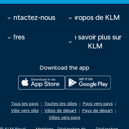
Contactez-nous
À propos de KLM
keyboard_arrow_down
keyboard_arrow_down
Offres
En savoir plus sur
keyboard_arrow_down
keyboard_arrow_down
KLM
Download the app
Tous les pays
Toutes les villes
Pays vers pays
|
|
|
Ville vers ville
Villes de départ
Pays de départ
|
|
|
Villes vers pays