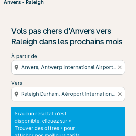
Anvers - Raleigh
Si aucun résultat n’est disponible, cliquez sur « Trouver
Vols pas chers d'Anvers vers
Raleigh dans les prochains mois
À partir de
location_on
close
Vers
location_on
close
Si aucun résultat n’est
disponible, cliquez sur «
Trouver des offres » pour
afficher nos meilleurs tarifs