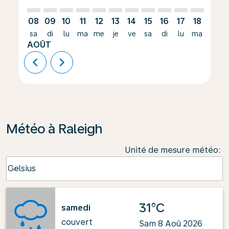
08
09
10
11
12
13
14
15
16
17
18
19
sa
di
lu
ma
me
je
ve
sa
di
lu
ma
me
AOÛT
chevron_left
chevron_right
Météo à Raleigh
Unité de mesure météo
:
Weather unit option Celsius Selected
Celsius
keyboard_arrow_down
31°C
samedi
couvert
Sam 8 Aoû 2026