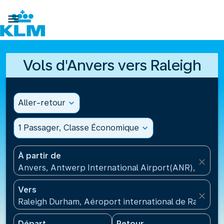

Vols d'Anvers vers Raleigh
Aller-retour
expand_more
1 Passager, Classe Économique
expand_more
À partir de
close
Anvers, Antwerp International Airport(ANR), Belgiq
Vers
close
Raleigh Durham, Aéroport international de Raleigh
Départ
Retour