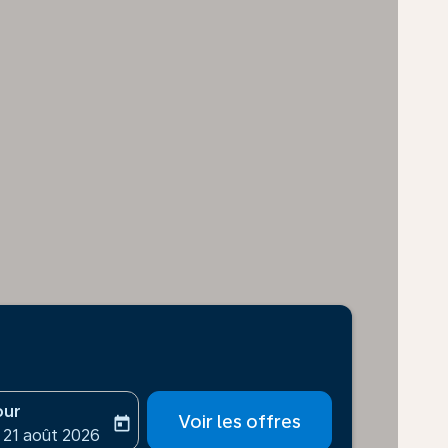
our
Voir les offres
today
-aria-label
ooking-return-date-aria-label
 21 août 2026