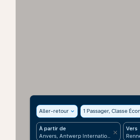
Aller-retour
expand_more
1 Passager, Classe Éc
À partir de
Vers
close