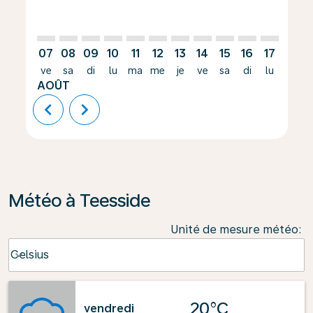
07
08
09
10
11
12
13
14
15
16
17
18
ve
sa
di
lu
ma
me
je
ve
sa
di
lu
ma
AOÛT
chevron_left
chevron_right
Météo à Teesside
Unité de mesure météo
:
Weather unit option Celsius Selected
Celsius
keyboard_arrow_down
20°C
vendredi