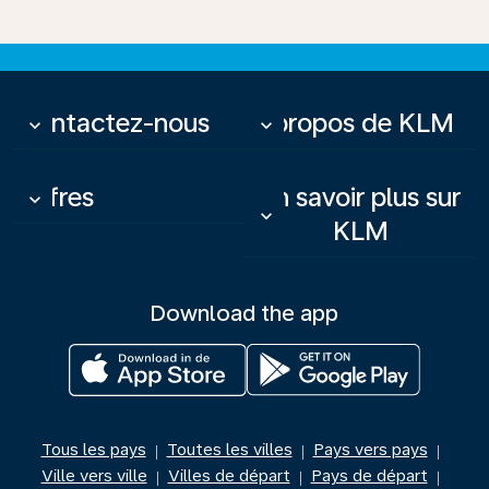
Contactez-nous
À propos de KLM
keyboard_arrow_down
keyboard_arrow_down
Offres
En savoir plus sur
keyboard_arrow_down
keyboard_arrow_down
KLM
Download the app
Tous les pays
Toutes les villes
Pays vers pays
|
|
|
Ville vers ville
Villes de départ
Pays de départ
|
|
|