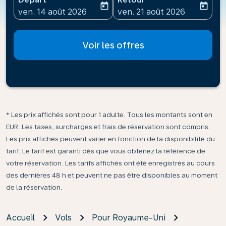
today
today
fc-booking-departure-date-aria-label
fc-booking-return-date-ari
ven. 14 août 2026
ven. 21 août 2026
Voir les offres
* Les prix affichés sont pour 1 adulte. Tous les montants sont en
EUR. Les taxes, surcharges et frais de réservation sont compris.
Les prix affichés peuvent varier en fonction de la disponibilité du
tarif. Le tarif est garanti dès que vous obtenez la référence de
votre réservation. Les tarifs affichés ont été enregistrés au cours
des dernières 48 h et peuvent ne pas être disponibles au moment
de la réservation.
Accueil
Vols
Pour Royaume-Uni