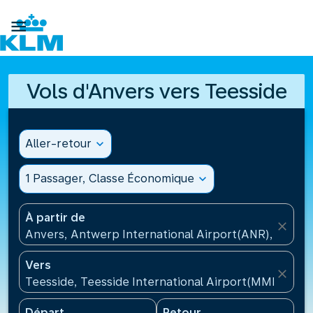

Vols d'Anvers vers Teesside
Aller-retour
expand_more
1 Passager, Classe Économique
expand_more
À partir de
close
Anvers, Antwerp International Airport(ANR), Belgiq
Vers
close
Teesside, Teesside International Airport(MME), Ro
Départ
Retour