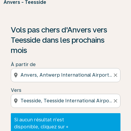
Anvers - Teesside
Si aucun résultat n’est disponible, cliquez sur « Trouver
Vols pas chers d'Anvers vers
Teesside dans les prochains
mois
À partir de
location_on
close
Vers
location_on
close
Si aucun résultat n’est
disponible, cliquez sur «